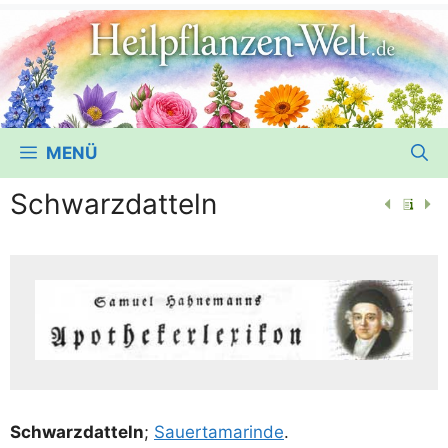
MENÜ
Schwarzdatteln
Schwarz­dat­teln
;
Sau­er­ta­ma­rin­de
.