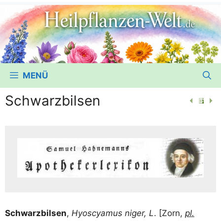
MENÜ
Schwarzbilsen
Schwarz­bil­sen
,
Hyos­cya­mus niger, L
. [Zorn,
pl.