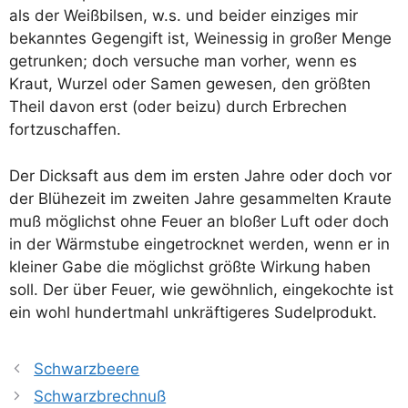
als der Weiß­bil­sen, w.s. und bei­der ein­zi­ges mir
bekann­tes Gegen­gift ist, Wein­essig in gro­ßer Men­ge
getrun­ken; doch ver­su­che man vor­her, wenn es
Kraut, Wur­zel oder Samen gewe­sen, den größ­ten
Theil davon erst (oder bei­zu) durch Erbre­chen
fortzuschaffen.
Der Dick­saft aus dem im ers­ten Jah­re oder doch vor
der Blü­he­zeit im zwei­ten Jah­re gesam­mel­ten Krau­te
muß mög­lichst ohne Feu­er an blo­ßer Luft oder doch
in der Wärm­stu­be ein­ge­trock­net wer­den, wenn er in
klei­ner Gabe die mög­lichst größ­te Wir­kung haben
soll. Der über Feu­er, wie gewöhn­lich, ein­ge­koch­te ist
ein wohl hun­dert­mahl unkräf­ti­ge­res Sudelprodukt.
Schwarzbeere
Schwarzbrechnuß