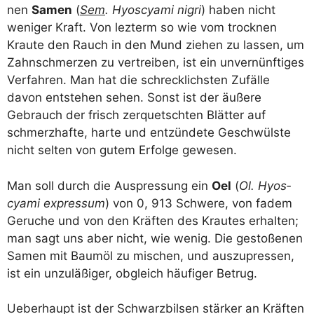
nen
Samen
(
Sem
. Hyos­cya­mi nigri
) haben nicht
weni­ger Kraft. Von lez­term so wie vom trock­nen
Krau­te den Rauch in den Mund zie­hen zu las­sen, um
Zahn­schmer­zen zu ver­trei­ben, ist ein unver­nünf­ti­ges
Ver­fah­ren. Man hat die schreck­lichs­ten Zufäl­le
davon ent­ste­hen sehen. Sonst ist der äuße­re
Gebrauch der frisch zer­quetsch­ten Blät­ter auf
schmerz­haf­te, har­te und ent­zün­de­te Geschwüls­te
nicht sel­ten von gutem Erfol­ge gewesen.
Man soll durch die Aus­pres­sung ein
Oel
(
Ol. Hyos­
cya­mi expres­sum
) von 0, 913 Schwe­re, von fadem
Geru­che und von den Kräf­ten des Krau­tes erhal­ten;
man sagt uns aber nicht, wie wenig. Die gesto­ße­nen
Samen mit Baum­öl zu mischen, und aus­zu­pres­sen,
ist ein unzu­lä­ßi­ger, obgleich häu­fi­ger Betrug.
Ueber­haupt ist der Schwarz­bil­sen stär­ker an Kräf­ten