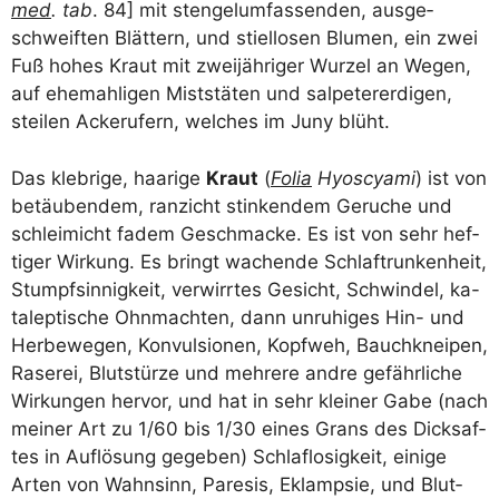
med
. tab
. 84] mit sten­gel­um­fas­sen­den, aus­ge­
schweif­ten Blät­tern, und stiel­lo­sen Blu­men, ein zwei
Fuß hohes Kraut mit zwei­jäh­ri­ger Wur­zel an Wegen,
auf ehe­mah­li­gen Mists­tä­ten und sal­pe­ter­er­di­gen,
stei­len Acke­ru­fern, wel­ches im Juny blüht.
Das kleb­ri­ge, haa­ri­ge
Kraut
(
Folia
Hyos­cya­mi
) ist von
betäu­ben­dem, ran­zicht stin­ken­dem Geru­che und
schlei­mi­cht fadem Geschma­cke. Es ist von sehr hef­
ti­ger Wir­kung. Es bringt wachen­de Schlaf­trun­ken­heit,
Stumpf­sin­nig­keit, ver­wirr­tes Gesicht, Schwin­del, ka-
talep­ti­sche Ohn­mach­ten, dann unru­hi­ges Hin- und
Her­be­we­gen, Kon­vul­sio­nen, Kopf­weh, Bauch­knei­pen,
Rase­rei, Blut­stür­ze und meh­re­re and­re gefähr­li­che
Wir­kun­gen her­vor, und hat in sehr klei­ner Gabe (nach
mei­ner Art zu 1/​60 bis 1/​30 eines Grans des Dick­saf­
tes in Auf­lö­sung gege­ben) Schlaf­lo­sig­keit, eini­ge
Arten von Wahn­sinn, Pare­sis, Eklamp­sie, und Blut­