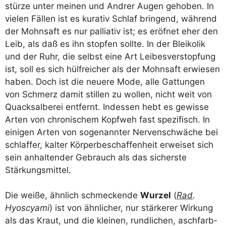
stür­ze unter mei­nen und And­rer Augen geho­ben. In
vie­len Fäl­len ist es kura­tiv Schlaf brin­gend, wäh­rend
der Mohn­saft es nur pal­lia­tiv ist; es eröf­net eher den
Leib, als daß es ihn stop­fen soll­te. In der Blei­ko­lik
und der Ruhr, die selbst eine Art Lei­bes­ver­stop­fung
ist, soll es sich hülf­rei­cher als der Mohn­saft erwie­sen
haben. Doch ist die neue­re Mode, alle Gat­tun­gen
von Schmerz damit stil­len zu wol­len, nicht weit von
Quack­sal­be­rei ent­fernt. Indes­sen hebt es gewis­se
Arten von chro­ni­schem Kopf­weh fast spe­zi­fisch. In
eini­gen Arten von soge­nann­ter Ner­ven­schwä­che bei
schlaf­fer, kal­ter Kör­per­be­schaf­fen­heit erwei­set sich
sein anhal­ten­der Gebrauch als das sichers­te
Stärkungsmittel.
Die wei­ße, ähn­lich schme­cken­de
Wur­zel
(
Rad
.
Hyos­cya­mi
) ist von ähn­li­cher, nur stär­ke­rer Wir­kung
als das Kraut, und die klei­nen, rund­li­chen, asch­farb­