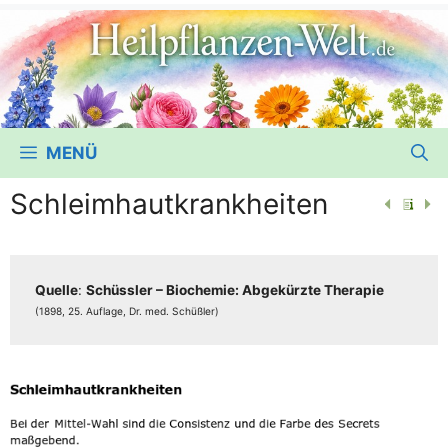
MENÜ
Schleimhautkrankheiten
Quel­le
:
Schüss­ler – Bio­che­mie: Abge­kürz­te The­ra­pie
(1898, 25. Auf­la­ge, Dr. med. Schüßler)