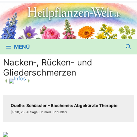
MENÜ
Nacken‑, Rücken- und
Gliederschmerzen
Quel­le
:
Schüss­ler – Bio­che­mie: Abge­kürz­te The­ra­pie
(1898, 25. Auf­la­ge, Dr. med. Schüßler)