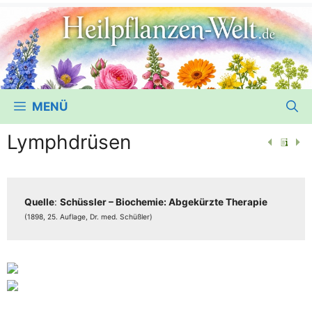
MENÜ
Lymphdrüsen
Quel­le
:
Schüss­ler – Bio­che­mie: Abge­kürz­te The­ra­pie
(1898, 25. Auf­la­ge, Dr. med. Schüßler)