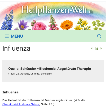
MENÜ
Influenza
Quel­le
:
Schüss­ler – Bio­che­mie: Abge­kürz­te The­ra­pie
(1898, 25. Auf­la­ge, Dr. med. Schüßler)