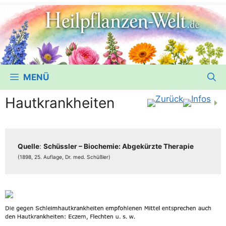
MENÜ
Hautkrankheiten
Quel­le
:
Schüss­ler – Bio­che­mie: Abge­kürz­te The­ra­pie
(1898, 25. Auf­la­ge, Dr. med. Schüßler)