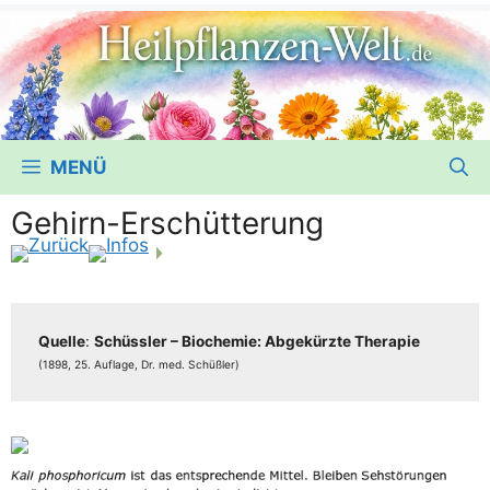
MENÜ
Gehirn-Erschütterung
Quel­le
:
Schüss­ler – Bio­che­mie: Abge­kürz­te The­ra­pie
(1898, 25. Auf­la­ge, Dr. med. Schüßler)