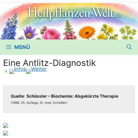
MENÜ
Eine Antlitz-Diagnostik
Quel­le
:
Schüss­ler – Bio­che­mie: Abge­kürz­te The­ra­pie
(1898, 25. Auf­la­ge, Dr. med. Schüßler)