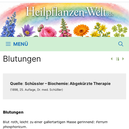
MENÜ
Blutungen
Quel­le
:
Schüss­ler – Bio­che­mie: Abge­kürz­te The­ra­pie
(1898, 25. Auf­la­ge, Dr. med. Schüßler)