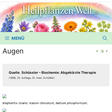
MENÜ
Augen
Quel­le
:
Schüss­ler – Bio­che­mie: Abge­kürz­te The­ra­pie
(1898, 25. Auf­la­ge, Dr. med. Schüßler)