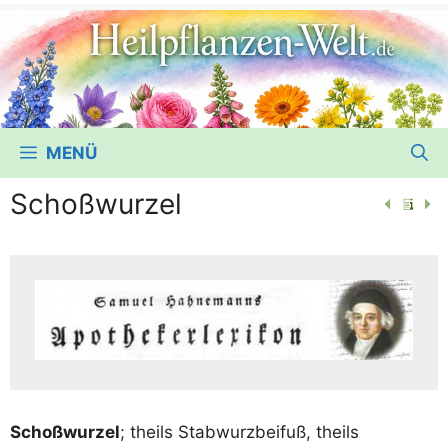
MENÜ
Schoßwurzel
Schoß­wur­zel
; theils Stab­wurz­bei­fuß, theils