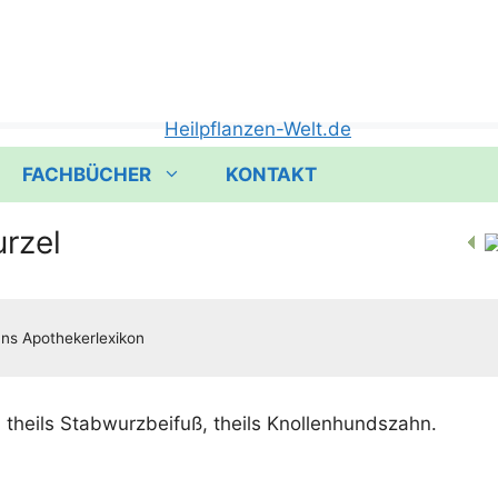
FACHBÜCHER
KONTAKT
rzel
; theils Stab­wurz­bei­fuß, theils Knollenhundszahn.