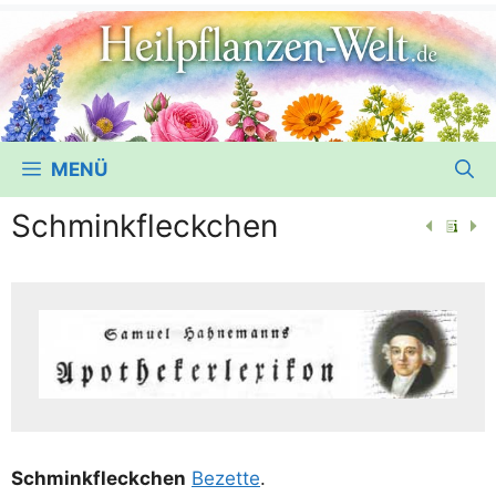
MENÜ
Schminkfleckchen
Schmink­fleck­chen
Bezet­te
.