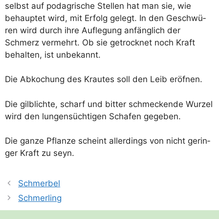
selbst auf podagri­sche Stel­len hat man sie, wie
behaup­tet wird, mit Erfolg gelegt. In den Geschwü­
ren wird durch ihre Auf­le­gung anfäng­lich der
Schmerz ver­mehrt. Ob sie getrock­net noch Kraft
behal­ten, ist unbekannt.
Die Abko­chung des Krau­tes soll den Leib eröfnen.
Die gilb­lich­te, scharf und bit­ter schme­cken­de Wur­zel
wird den lun­gen­süch­ti­gen Scha­fen gegeben.
Die gan­ze Pflan­ze scheint aller­dings von nicht gerin­
ger Kraft zu seyn.
Schmerbel
Schmerling