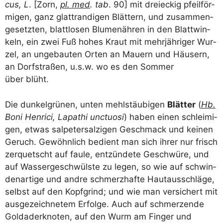
cus, L
. [Zorn,
pl. med
. tab
. 90] mit drei­eckig pfeil­för-
migen, ganz glatt­ran­di­gen Blät­tern, und zusam­men­
ge­setz­ten, blatt­lo­sen Blu­men­äh­ren in den Blatt­win­
keln, ein zwei Fuß hohes Kraut mit mehr­jäh­ri­ger Wur­
zel, an unge­bau­ten Orten an Mau­ern und Häu­sern,
an Dorf­stra­ßen, u.s.w. wo es den Som­mer
über blüht.
Die dun­kel­grü­nen, unten mehl­stäu­bi­gen
Blät­ter
(
Hb.
Boni Hen­ri­ci, Lapa­thi unc­tuo­si
) haben einen schlei­mi­
gen, etwas sal­pe­ter­sal­zi­gen Geschmack und kei­nen
Geruch. Gewöhn­lich bedient man sich ihrer nur frisch
zer­quetscht auf fau­le, ent­zün­de­te Geschwü­re, und
auf Was­ser­ge­schwüls­te zu legen, so wie auf schwin­
den­ar­ti­ge und and­re schmerz­haf­te Haut­aus­schlä­ge,
selbst auf den Kopf­grind; und wie man ver­si­chert mit
aus­ge­zeich­ne­tem Erfol­ge. Auch auf schmer­zen­de
Gold­ader­kno­ten, auf den Wurm am Fin­ger und