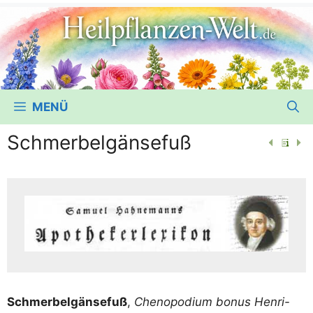
MENÜ
Schmerbelgänsefuß
Schmer­bel­gän­se­fuß
,
Cheno­po­di­um bonus Hen­ri-