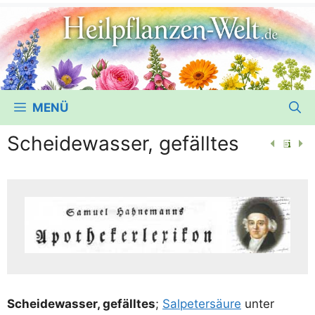
MENÜ
Scheidewasser, gefälltes
Schei­de­was­ser, gefäll­tes
;
Sal­pe­ter­säu­re
unter