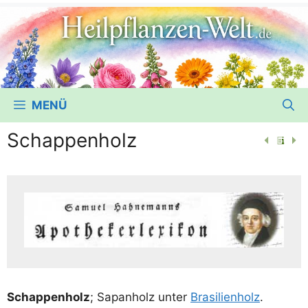
MENÜ
Schappenholz
Schap­pen­holz
; Sapan­holz unter
Bra­si­li­en­holz
.