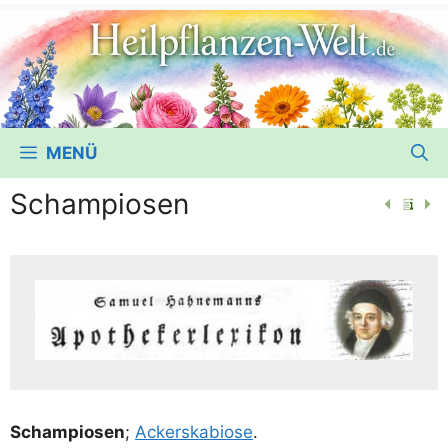
MENÜ
Schampiosen
Scham­pi­o­sen
;
Ackers­ka­bio­se
.