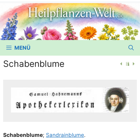
MENÜ
Schabenblume
Scha­ben­blu­me
;
San­drain­blu­me
.