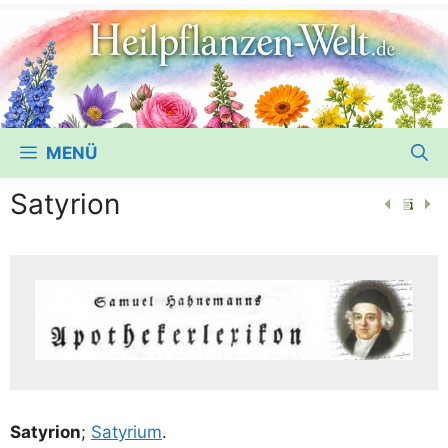
MENÜ
Satyrion
Saty­ri­on
;
Saty­ri­um
.