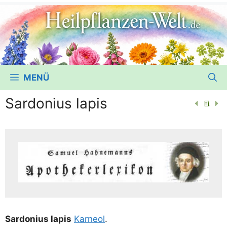
MENÜ
Sardonius lapis
Sar­do­ni­us lapis
Kar­neol
.