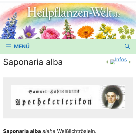
MENÜ
Saponaria alba
Sapo­na­ria alba
sie­he
Weißlichtröslein.