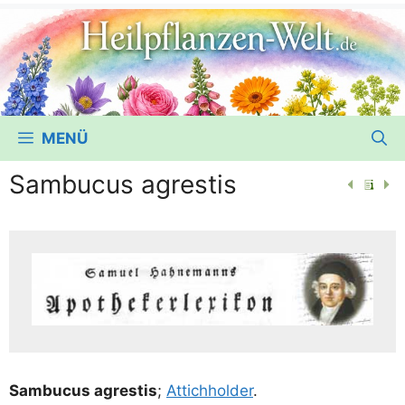
MENÜ
Sambucus agrestis
Sam­bu­cus agres­tis
;
Attich­hol­der
.