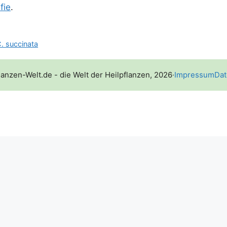
­fie
.
C. succinata
lanzen-Welt.de - die Welt der Heilpflanzen, 2026
·
Impressum
Dat