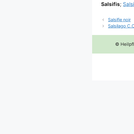
Sal­si­fis
;
Sal­si
Salsifie noir
Salsilago C.
© Heilpf