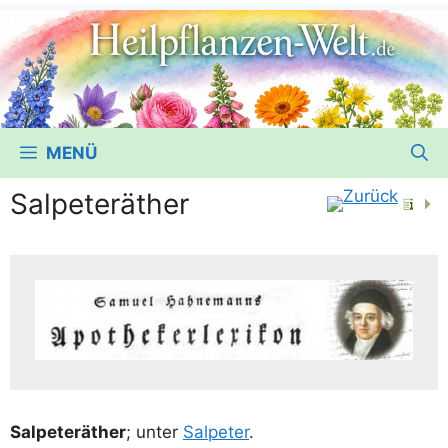
MENÜ
Salpeteräther
Sal­pe­ter­äther
; unter
Sal­pe­ter
.