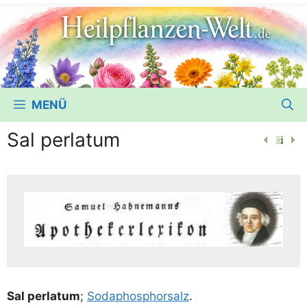
MENÜ
Sal perlatum
Sal per­la­tum
;
Soda­phos­phor­salz
.