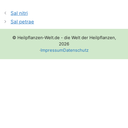
Sal nitri
Sal petrae
© Heilpflanzen-Welt.de - die Welt der Heilpflanzen,
2026
·
Impressum
Datenschutz