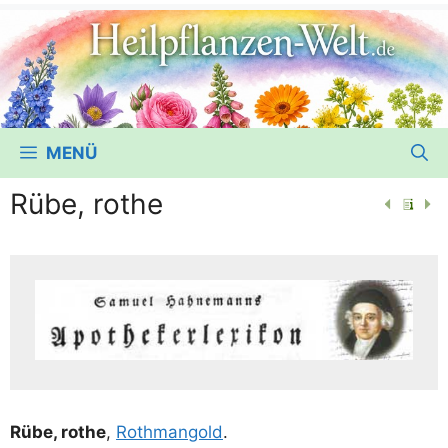
MENÜ
Rübe, rothe
Rübe, rothe
,
Roth­m­an­gold
.