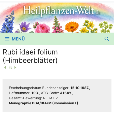
MENÜ
Rubi idaei folium
(Himbeerblätter)
Erschei­nungs­da­tum Bun­des­an­zei­ger:
15.10.1987.
,
Heft­num­mer:
193.
, ATC-Code:
A16AY.
,
Gesamt-Bewer­­tung:
NEGATIV.
Mono­gra­phie BGA/​​BfArM (Kom­mis­si­on E)