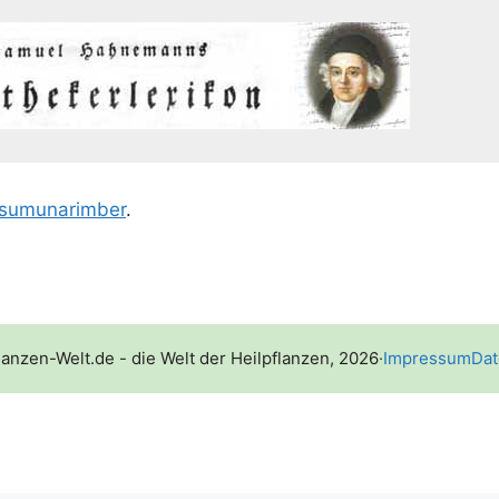
su­mu­na­rim­ber
.
lanzen-Welt.de - die Welt der Heilpflanzen, 2026
·
Impressum
Dat