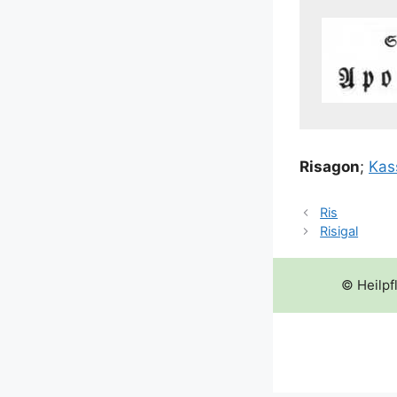
Risa­gon
;
Kas­
Ris
Risigal
© Heilpf