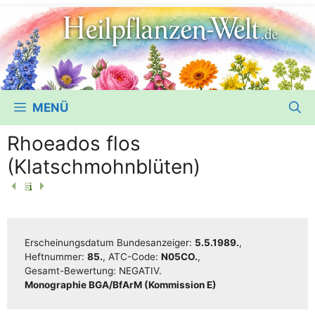
MENÜ
Rhoeados flos
(Klatschmohnblüten)
Erschei­nungs­da­tum Bun­des­an­zei­ger:
5.5.1989.
,
Heft­num­mer:
85.
, ATC-Code:
N05CO.
,
Gesamt-Bewer­­tung:
NEGATIV.
Mono­gra­phie BGA/​​BfArM (Kom­mis­si­on E)