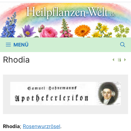
MENÜ
Rhodia
Rho­dia
;
Rosen­wurz­rö­sel
.