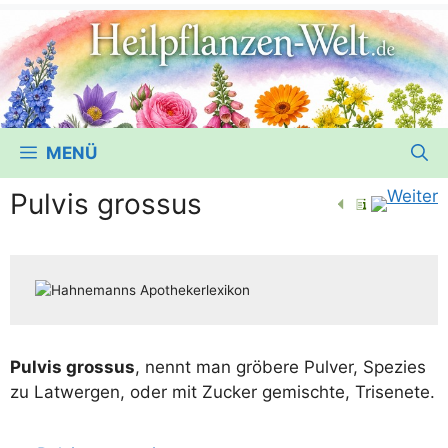
MENÜ
Pulvis grossus
Pul­vis gros­sus
, nennt man grö­be­re Pul­ver, Spe­zi­es
zu Lat­wer­gen, oder mit Zucker gemisch­te, Trisenete.