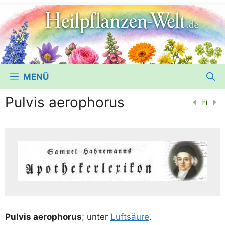
MENÜ
Pulvis aerophorus
Pul­vis aero­pho­rus
; unter
Luft­säu­re
.