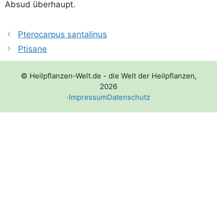
Absud überhaupt.
Pterocarpus santalinus
Ptisane
© Heilpflanzen-Welt.de - die Welt der Heilpflanzen,
2026
·
Impressum
Datenschutz