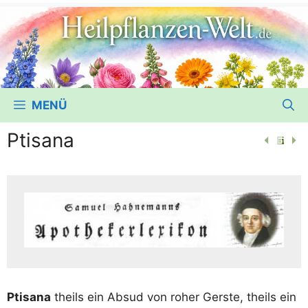
MENÜ
Ptisana
Pti­sa­na
theils ein Absud von roher Gers­te, theils ein