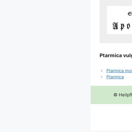
Ptar­mi­ca vul­
Ptarmica mo
Ptarmica
© Heilpf