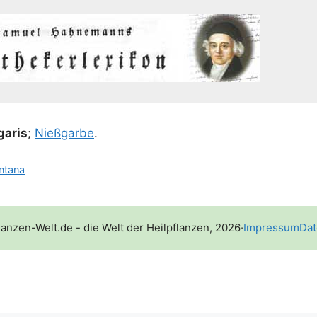
ga­ris
;
Nieß­gar­be
.
ntana
lanzen-Welt.de - die Welt der Heilpflanzen, 2026
·
Impressum
Dat