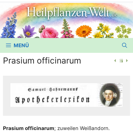
MENÜ
Prasium officinarum
Pra­si­um offi­ci­na­rum
; zuwei­len Weißandorn.