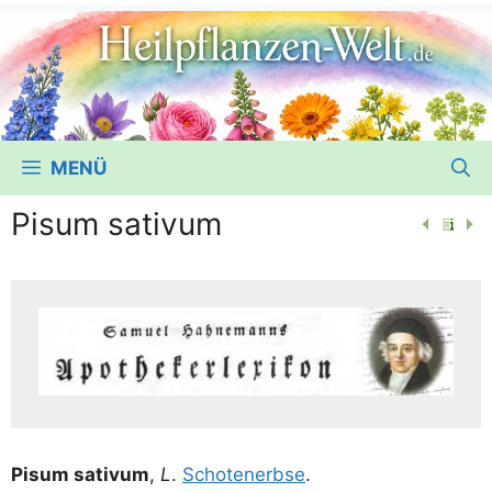
MENÜ
Pisum sativum
Pisum sati­vum
,
L
.
Scho­ten­erb­se
.