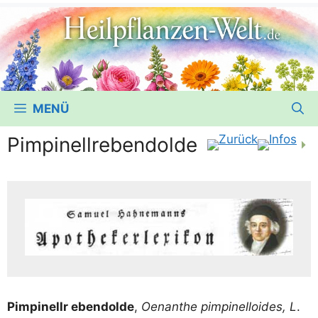
MENÜ
Pimpinellrebendolde
Pim­pi­nellr eben­dol­de
,
Oen­an­the pim­pi­nel­lo­ides, L
.