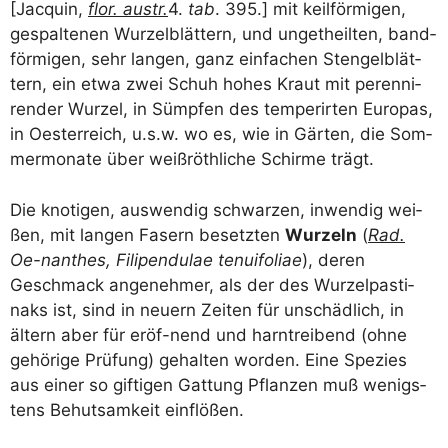
[Jac­quin,
flor. aus­tr.
4.
tab
. 395.] mit keil­för­mi­gen,
gespal­te­nen Wur­zel­blät­tern, und unget­heil­ten, band­
för­mi­gen, sehr lan­gen, ganz ein­fa­chen Sten­gel­blät­
tern, ein etwa zwei Schuh hohes Kraut mit peren­ni­
ren­der Wur­zel, in Sümp­fen des tem­per­ir­ten Euro­pas,
in Oes­ter­reich, u.s.w. wo es, wie in Gär­ten, die Som­
mer­mo­na­te über weiß­röth­li­che Schir­me trägt.
Die kno­ti­gen, aus­wen­dig schwar­zen, inwen­dig wei­
ßen, mit lan­gen Fasern besetz­ten
Wur­zeln
(
Rad.
Oe-nan­thes, Fili­pen­du­lae tenui­fo­li­ae
), deren
Geschmack ange­neh­mer, als der des Wur­zel­pas­ti­
naks ist, sind in neu­ern Zei­ten für unschäd­lich, in
ältern aber für eröf-nend und harn­trei­bend (ohne
gehö­ri­ge Prü­fung) gehal­ten wor­den. Eine Spe­zi­es
aus einer so gif­ti­gen Gat­tung Pflan­zen muß wenigs­
tens Behut­sam­keit einflößen.