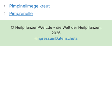
Pimpinellmegelkraut
Pimprenelle
© Heilpflanzen-Welt.de - die Welt der Heilpflanzen,
2026
·
Impressum
Datenschutz