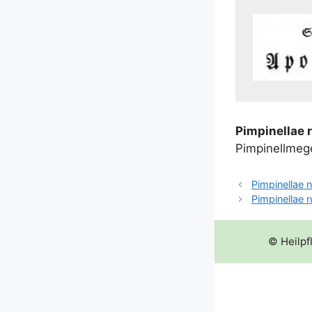
Pim­pi­nell­ae 
Pimpinellmege
Pimpinellae 
Pimpinellae 
© Heilpf