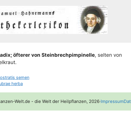
radix; öfte­rer von Stein­brech­pim­pi­nel­le
, sel­ten von
lkraut.
nostratis semen
rubrae herba
lanzen-Welt.de - die Welt der Heilpflanzen, 2026
·
Impressum
Dat