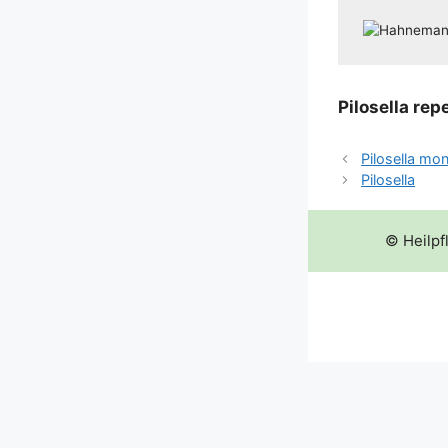
Pilo­sel­la rep
Pilosella mo
Pilosella
© Heilpf