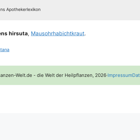
ens hir­su­ta
,
Maus­ohr­ha­bicht­kraut
.
ntana
lanzen-Welt.de - die Welt der Heilpflanzen, 2026
·
Impressum
Dat