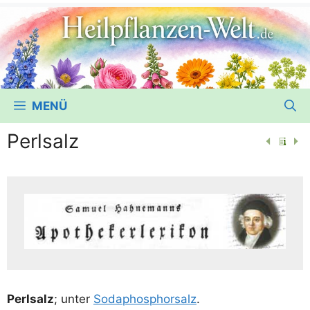
MENÜ
Perlsalz
Perl­salz
; unter
Soda­phos­phor­salz
.