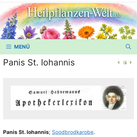
MENÜ
Panis St. Iohannis
Panis St. Iohan­nis
;
Sood­brod­ka­ro­be
.