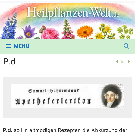
MENÜ
P.d.
P.d.
soll in alt­mo­di­gen Rezep­ten die Abkür­zung der