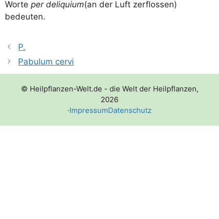
Wor­te
per deli­qui­um
(an der Luft zer­flos­sen)
bedeuten.
P.
Pabulum cervi
© Heilpflanzen-Welt.de - die Welt der Heilpflanzen,
2026
·
Impressum
Datenschutz