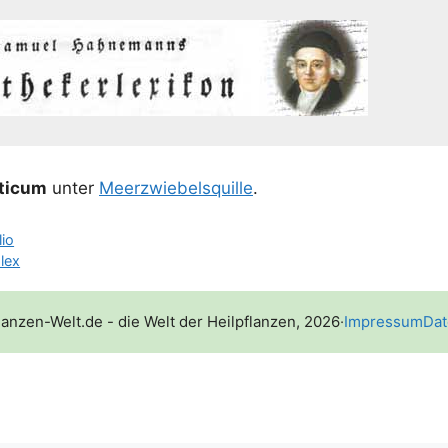
­ti­cum
unter
Meer­zwie­bels­quil­le
.
lio
lex
lanzen-Welt.de - die Welt der Heilpflanzen, 2026
·
Impressum
Dat