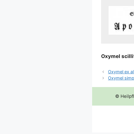
Oxy­mel scil­li
Oxymel ex al
Oxymel simp
© Heilpf