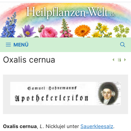
MENÜ
Oxalis cernua
Oxa­l­is cer­nua
,
L
. Nick­lu­jel unter
Sau­er­klee­salz
.