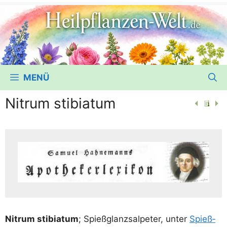
MENÜ
Nitrum stibiatum
Nitrum sti­bia­tum
; Spieß­glanz­sal­pe­ter, unter
Spieß­