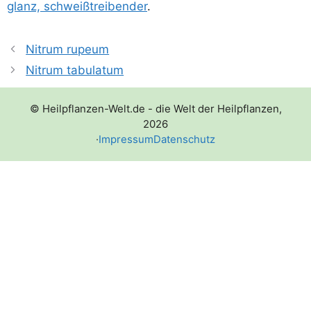
glanz, schweiß­trei­ben­der
.
Nitrum rupeum
Nitrum tabulatum
© Heilpflanzen-Welt.de - die Welt der Heilpflanzen,
2026
·
Impressum
Datenschutz