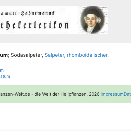
cum
; Soda­sal­pe­ter,
Sal­pe­ter, rhom­bo­ida­li­scher
.
um
ratum
lanzen-Welt.de - die Welt der Heilpflanzen, 2026
·
Impressum
Dat