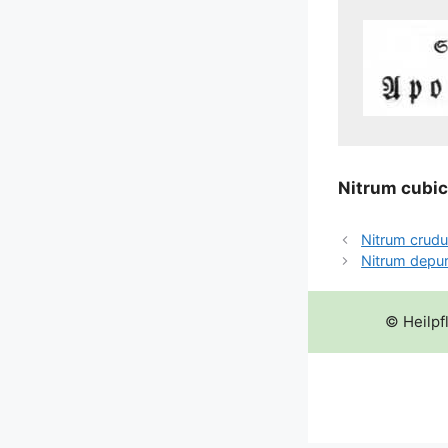
Nitrum cubi
Nitrum crud
Nitrum depu
© Heilpf