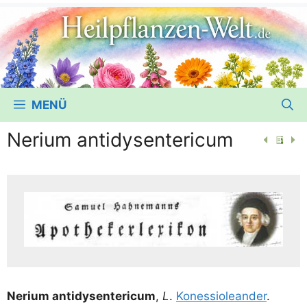
MENÜ
Nerium antidysentericum
Neri­um ant­i­dy­sen­te­ri­cum
,
L
.
Kon­es­sio­le­an­der
.