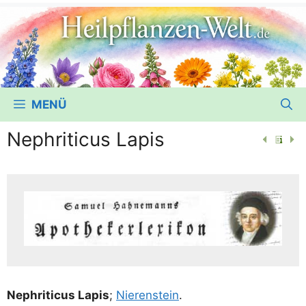
MENÜ
Nephriticus Lapis
Nephri­ti­cus Lapis
;
Nie­ren­stein
.