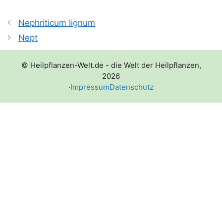
Nephriticum lignum
Nept
© Heilpflanzen-Welt.de - die Welt der Heilpflanzen,
2026
·
Impressum
Datenschutz