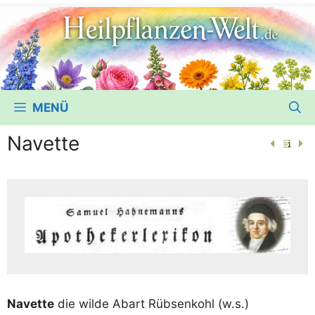
MENÜ
Navette
Navet­te
die wil­de Abart Rüb­sen­kohl (w.s.)